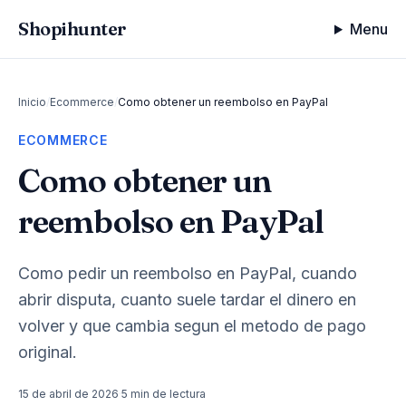
Shopihunter
Menu
Inicio
/
Ecommerce
/
Como obtener un reembolso en PayPal
ECOMMERCE
Como obtener un
reembolso en PayPal
Como pedir un reembolso en PayPal, cuando
abrir disputa, cuanto suele tardar el dinero en
volver y que cambia segun el metodo de pago
original.
15 de abril de 2026
·
5 min de lectura