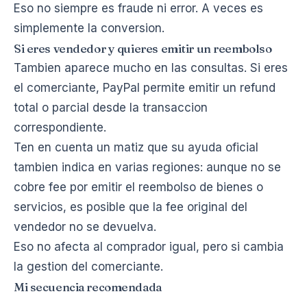
Eso no siempre es fraude ni error. A veces es
simplemente la conversion.
Si eres vendedor y quieres emitir un reembolso
Tambien aparece mucho en las consultas. Si eres
el comerciante, PayPal permite emitir un refund
total o parcial desde la transaccion
correspondiente.
Ten en cuenta un matiz que su ayuda oficial
tambien indica en varias regiones: aunque no se
cobre fee por emitir el reembolso de bienes o
servicios, es posible que la fee original del
vendedor no se devuelva.
Eso no afecta al comprador igual, pero si cambia
la gestion del comerciante.
Mi secuencia recomendada