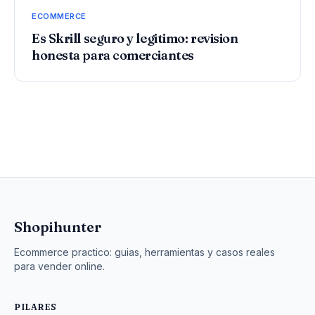
ECOMMERCE
Es Skrill seguro y legitimo: revision
honesta para comerciantes
Shopihunter
Ecommerce practico: guias, herramientas y casos reales
para vender online.
PILARES