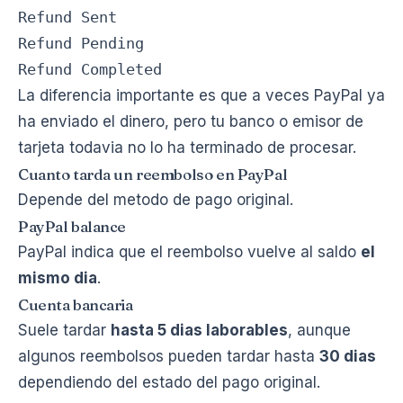
Refund Sent
Refund Pending
Refund Completed
La diferencia importante es que a veces PayPal ya
ha enviado el dinero, pero tu banco o emisor de
tarjeta todavia no lo ha terminado de procesar.
Cuanto tarda un reembolso en PayPal
Depende del metodo de pago original.
PayPal balance
PayPal indica que el reembolso vuelve al saldo
el
mismo dia
.
Cuenta bancaria
Suele tardar
hasta 5 dias laborables
, aunque
algunos reembolsos pueden tardar hasta
30 dias
dependiendo del estado del pago original.