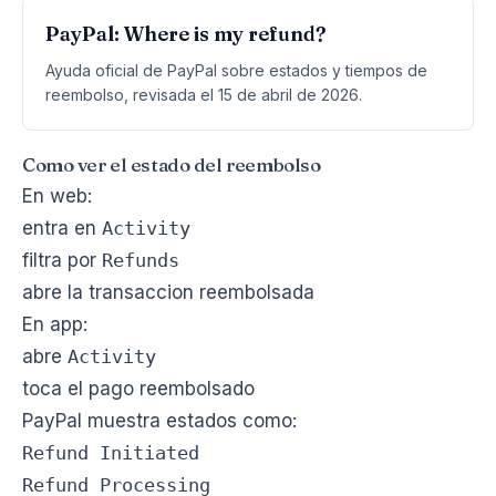
PayPal: Where is my refund?
Ayuda oficial de PayPal sobre estados y tiempos de
reembolso, revisada el 15 de abril de 2026.
Como ver el estado del reembolso
En web:
entra en
Activity
filtra por
Refunds
abre la transaccion reembolsada
En app:
abre
Activity
toca el pago reembolsado
PayPal muestra estados como:
Refund Initiated
Refund Processing