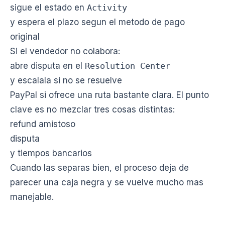
sigue el estado en
Activity
y espera el plazo segun el metodo de pago
original
Si el vendedor no colabora:
abre disputa en el
Resolution Center
y escalala si no se resuelve
PayPal si ofrece una ruta bastante clara. El punto
clave es no mezclar tres cosas distintas:
refund amistoso
disputa
y tiempos bancarios
Cuando las separas bien, el proceso deja de
parecer una caja negra y se vuelve mucho mas
manejable.